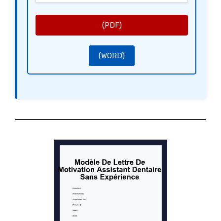
Je reste enthousiaste à l’idée de contribuer à votre cabinet et de participer au bien-être de vos patients. Je
souhaiterais discuter de ma candidature avec vous et vous exposer de vive voix mes motivations.
Je vous remercie de l’attention que vous porterez à cette seconde candidature. Je suis dans l’attente de
votre retour et me tiens à votre disposition pour un entretien.
(PDF)
Je vous prie d’agréer, Madame, Monsieur, l’expression de mes salutations les plus respectueuses.
Cordialement,
[Votre signature]
[Nom de l’expéditeur]
(WORD)