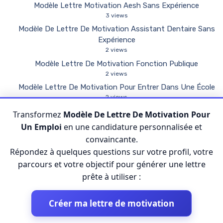
Modèle Lettre Motivation Aesh Sans Expérience
3 views
Modèle De Lettre De Motivation Assistant Dentaire Sans
Expérience
2 views
Modèle Lettre De Motivation Fonction Publique
2 views
Modèle Lettre De Motivation Pour Entrer Dans Une École
2 views
Modèle Lettre De Motivation Pour Formation Cap Petite
Transformez
Modèle De Lettre De Motivation Pour
Enfance
Un Emploi
en une candidature personnalisée et
2 views
convaincante.
Modèle Lettre De Motivation Espace Vert Débutant
Répondez à quelques questions sur votre profil, votre
2 views
parcours et votre objectif pour générer une lettre
prête à utiliser :
Créer ma lettre de motivation
© 2026