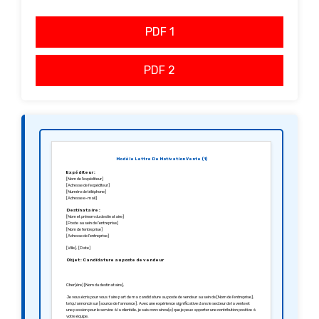
PDF 1
PDF 2
Modèle Lettre De Motivation Vente (1)
Expéditeur :
[Nom de l’expéditeur]
[Adresse de l’expéditeur]
[Numéro de téléphone]
[Adresse e-mail]
Destinataire :
[Nom et prénom du destinataire]
[Poste au sein de l’entreprise]
[Nom de l’entreprise]
[Adresse de l’entreprise]
[Ville], [Date]
Objet : Candidature au poste de vendeur
Cher(ère) [Nom du destinataire],
Je vous écris pour vous faire part de ma candidature au poste de vendeur au sein de [Nom de l’entreprise],
tel qu’annoncé sur [source de l’annonce]. Avec une expérience significative dans le secteur de la vente et
une passion pour le service à la clientèle, je suis convaincu(e) que je peux apporter une contribution positive à
votre équipe.