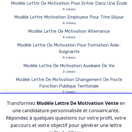
Modèle Lettre De Motivation Pour Entrer Dans Une École
4 views
Modèle Lettre Motivation Employeur Pour Titre Séjour
4 views
Modèle Lettre De Motivation Alternance
4 views
Modèle Lettre De Motivation Pour Formation Aide-
Soignante
4 views
Modèle Lettre De Motivation Auxiliaire De Vie
3 views
Modèle Lettre De Motivation Changement De Poste
Fonction Publique Territoriale
2 views
Modèle Lettre De Motivation Police Nationale
Transformez
Modèle Lettre De Motivation Vente
en
2 views
une candidature personnalisée et convaincante.
Modèle Lettre Motivation École Privée Primaire
Répondez à quelques questions sur votre profil, votre
2 views
parcours et votre objectif pour générer une lettre